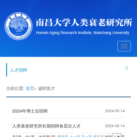
Toggle
navigati
人才招聘
当前位置:
首页
» 诚聘英才
2024年博士后招聘
2024-05-14
人类衰老研究所长期招聘各层次人才
2024-05-14
共2条，分1页，当前第
1
页
最前页
上一页
下一页
最后页
转到
页