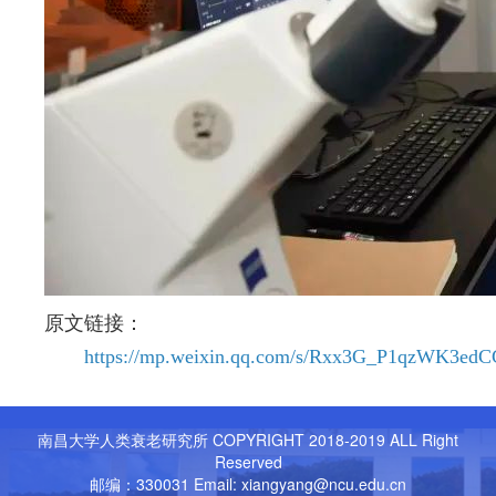
原文链接：
https://mp.weixin.qq.com/s/Rxx3G_P1qzWK3ed
南昌大学人类衰老研究所 COPYRIGHT 2018-2019 ALL Right
Reserved
邮编：330031 Email: xiangyang@ncu.edu.cn